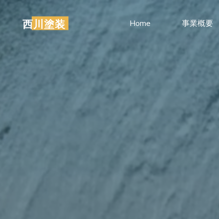
コ
ン
西川塗装
Home
事業概要
テ
ン
ツ
へ
ス
キ
ッ
プ