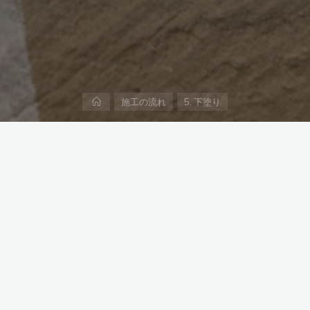
ホ
施工の流れ
5. 下塗り
ー
ム
高めるため、また、塗料染み込みを防ぐために建物の材質に合