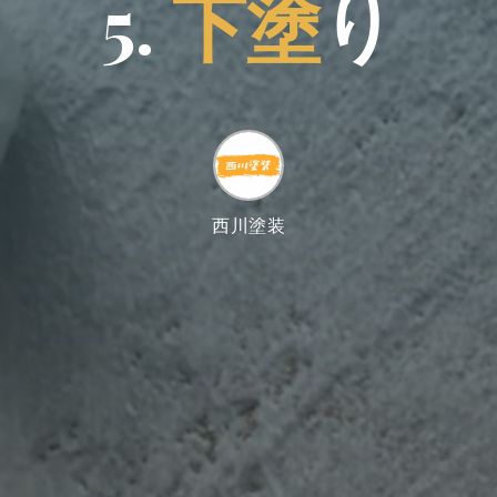
5
.
下
塗
り
西川塗装