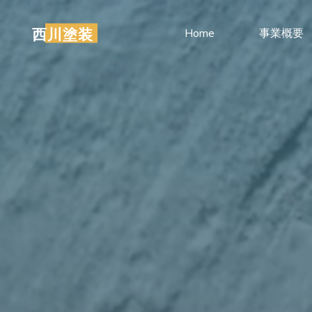
コ
ン
西川塗装
Home
事業概要
テ
ン
ツ
へ
ス
キ
ッ
プ