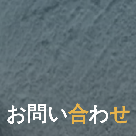
お
問
い
合
い
わ
せ