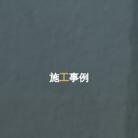
施
工
事
例