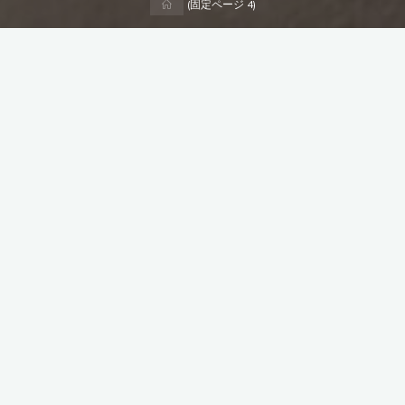
ホ
(固定ページ 4)
ー
ム
施工事例
玉東町 K様邸 塗装
西川塗装
玉東町K様邸塗装完了しました。
"玉
続きを読む
東
町
K
様
施工事例
邸
玉東町K様倉庫塗装
塗
装"
西川塗装