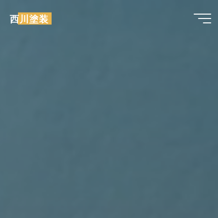
コ
西川塗装
ン
テ
ン
ツ
へ
ス
キ
ッ
プ